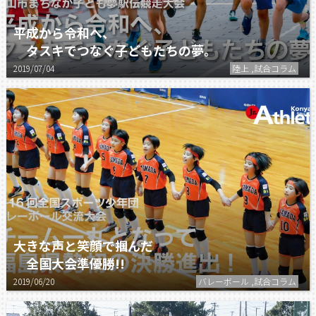
平成から令和へ、
タスキでつなぐ子どもたちの夢。
2019/07/04
陸上 ,試合コラム
大きな声と笑顔で掴んだ
全国大会準優勝!!
2019/06/20
バレーボール ,試合コラム