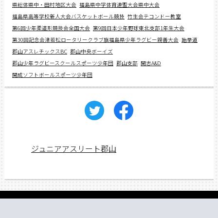
県総体県中・田村地区大会
福島県中学体育連盟大会県中大会
福島県高等学校新人大会バスケットボール競技
竹生会テコンドー教室
第6回少年柔道形競技会全国大会
第9回日本少年野球東北支部1年生大会
第30回記念会津若松ロータリークラブ旗福島県少年ラグビー親善大会
跆拳道
郡山アスレチックスBC
郡山中央ボーイズ
郡山少年ラグビースクールスポーツ少年団
郡山支部
開志A&D
開成ソフトボールスポーツ少年団
ジュニアアスリート郡山