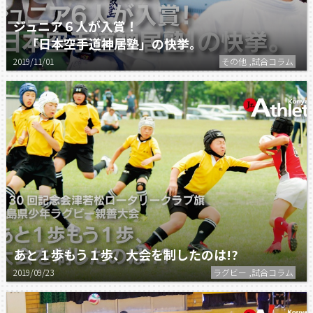
ジュニア６人が入賞！
「日本空手道神居塾」の快挙。
2019/11/01
その他 ,試合コラム
あと１歩もう１歩、大会を制したのは!?
2019/09/23
ラグビー ,試合コラム