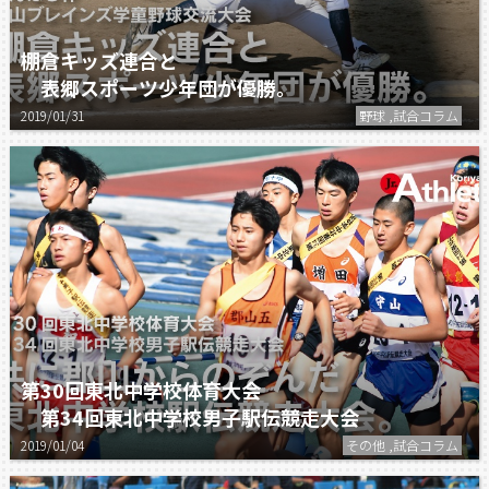
棚倉キッズ連合と
表郷スポーツ少年団が優勝。
2019/01/31
野球 ,試合コラム
第30回東北中学校体育大会
第34回東北中学校男子駅伝競走大会
2019/01/04
その他 ,試合コラム