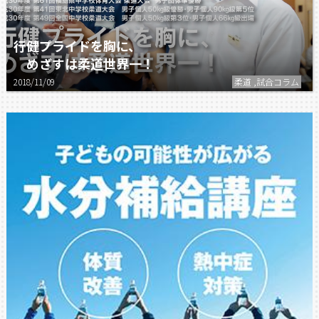
行健プライドを胸に、
めざすは柔道世界一！
2018/11/09
柔道 ,試合コラム