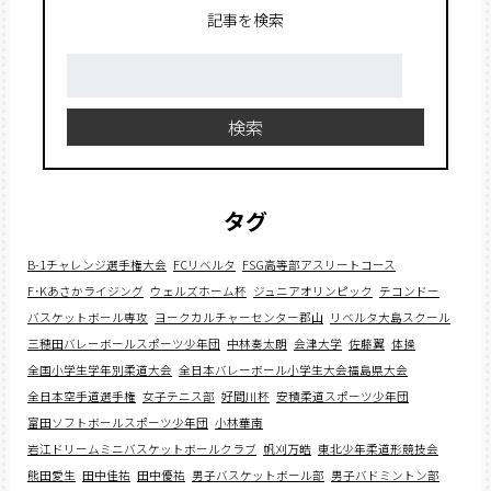
記事を検索
検
索:
検索
タグ
B-1チャレンジ選手権大会
FCリベルタ
FSG高等部アスリートコース
F･Kあさかライジング
ウェルズホーム杯
ジュニアオリンピック
テコンドー
バスケットボール専攻
ヨークカルチャーセンター郡山
リベルタ大島スクール
三穂田バレーボールスポーツ少年団
中林奏太朗
会津大学
佐藤翼
体操
全国小学生学年別柔道大会
全日本バレーボール小学生大会福島県大会
全日本空手道選手権
女子テニス部
好間川杯
安積柔道スポーツ少年団
富田ソフトボールスポーツ少年団
小林華南
岩江ドリームミニバスケットボールクラブ
帆刈万皓
東北少年柔道形競技会
熊田愛生
田中佳祐
田中優祐
男子バスケットボール部
男子バドミントン部