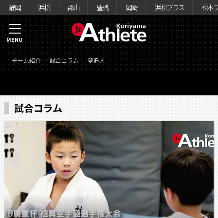
静岡
浜松
郡山
豊橋
岡崎
浜松プラス
松本
MENU
チーム紹介
試合コラム
夢追人
試合コラム