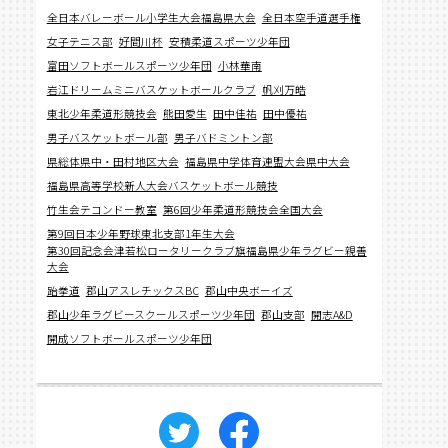
全日本バレーボール小学生大会福島県大会
全日本空手道選手権
女子テニス部
好間川杯
安積柔道スポーツ少年団
富田ソフトボールスポーツ少年団
小林華南
岩江ドリームミニバスケットボールクラブ
帆刈万皓
東北少年柔道形競技会
熊田愛生
田中佳祐
田中優祐
男子バスケットボール部
男子バドミントン部
県総体県中・田村地区大会
福島県中学体育連盟大会県中大会
福島県高等学校新人大会バスケットボール競技
竹生会テコンドー教室
第6回少年柔道形競技会全国大会
第9回日本少年野球東北支部1年生大会
第30回記念会津若松ロータリークラブ旗福島県少年ラグビー親善
大会
跆拳道
郡山アスレチックスBC
郡山中央ボーイズ
郡山少年ラグビースクールスポーツ少年団
郡山支部
開志A&D
開成ソフトボールスポーツ少年団