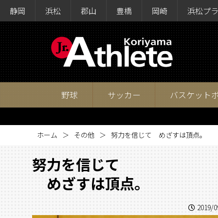
静岡
浜松
郡山
豊橋
岡崎
浜松プ
野球
サッカー
バスケット
ホーム
その他
努力を信じて めざすは頂点。
努力を信じて
めざすは頂点。
2019/0