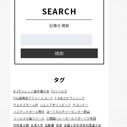
SEARCH
記事を検索
検
索:
検索
タグ
B-1チャレンジ選手権大会
FCリベルタ
FSG高等部アスリートコース
F･Kあさかライジング
ウェルズホーム杯
ジュニアオリンピック
テコンドー
バスケットボール専攻
ヨークカルチャーセンター郡山
リベルタ大島スクール
三穂田バレーボールスポーツ少年団
中林奏太朗
会津大学
佐藤翼
体操
全国小学生学年別柔道大会