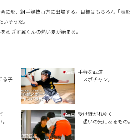
大会に形、組手競技両方に出場する。目標はもちろん「表彰
たいそうだ。
みをめざす翼くんの熱い夏が始まる。
手軽な武道
てる子
スポチャン。
ば
受け継がれゆく
い。
想いの先にあるもの。