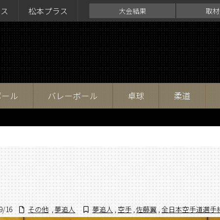
ラス
松本プラス
大会結果
取材
ボール
バレーボール
卓球
柔道
9/16
その他
,
夢追人
夢追人
,
空手
,
佐藤翼
,
全日本空手道選手