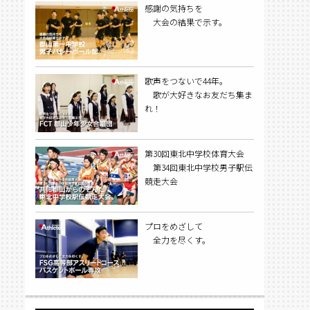
感謝の気持ちを
大会の結果で示す。
歌声をつないで44年。
歌が大好きなお友だち集ま
れ！
第30回東北中学校体育大会
第34回東北中学校男子駅伝
競走大会
プロをめざして
全力を尽くす。