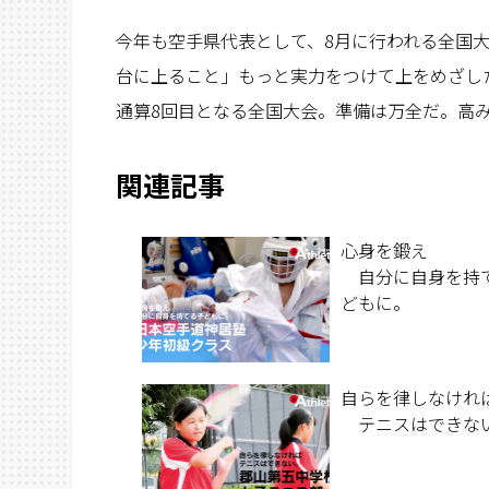
今年も空手県代表として、8月に行われる全国
台に上ること」もっと実力をつけて上をめざし
通算8回目となる全国大会。準備は万全だ。高
関連記事
心身を鍛え
自分に自身を持
どもに。
自らを律しなけれ
テニスはできな