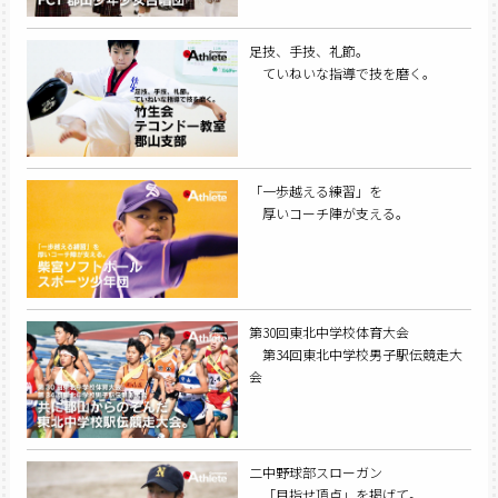
足技、手技、礼節。
ていねいな指導で技を磨く。
「一歩越える練習」を
厚いコーチ陣が支える。
第30回東北中学校体育大会
第34回東北中学校男子駅伝競走大
会
二中野球部スローガン
「目指せ頂点」を掲げて。