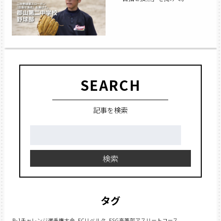
SEARCH
記事を検索
検
索:
検索
タグ
B-1チャレンジ選手権大会
FCリベルタ
FSG高等部アスリートコース