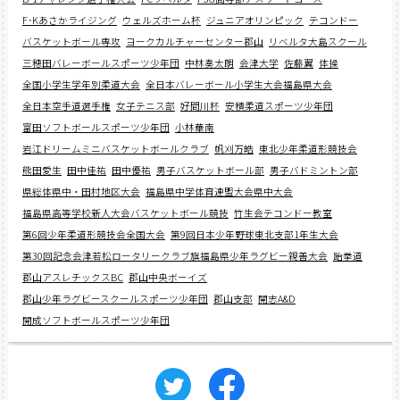
F･Kあさかライジング
ウェルズホーム杯
ジュニアオリンピック
テコンドー
バスケットボール専攻
ヨークカルチャーセンター郡山
リベルタ大島スクール
三穂田バレーボールスポーツ少年団
中林奏太朗
会津大学
佐藤翼
体操
全国小学生学年別柔道大会
全日本バレーボール小学生大会福島県大会
全日本空手道選手権
女子テニス部
好間川杯
安積柔道スポーツ少年団
富田ソフトボールスポーツ少年団
小林華南
岩江ドリームミニバスケットボールクラブ
帆刈万皓
東北少年柔道形競技会
熊田愛生
田中佳祐
田中優祐
男子バスケットボール部
男子バドミントン部
県総体県中・田村地区大会
福島県中学体育連盟大会県中大会
福島県高等学校新人大会バスケットボール競技
竹生会テコンドー教室
第6回少年柔道形競技会全国大会
第9回日本少年野球東北支部1年生大会
第30回記念会津若松ロータリークラブ旗福島県少年ラグビー親善大会
跆拳道
郡山アスレチックスBC
郡山中央ボーイズ
郡山少年ラグビースクールスポーツ少年団
郡山支部
開志A&D
開成ソフトボールスポーツ少年団