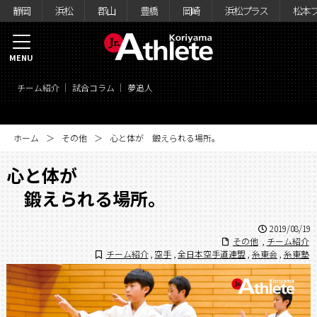
静岡
浜松
郡山
豊橋
岡崎
浜松プラス
松本
MENU
チーム紹介
試合コラム
夢追人
ホーム
その他
心と体が 鍛えられる場所。
心と体が
鍛えられる場所。
2019/08/19
その他
,
チーム紹介
チーム紹介
,
空手
,
全日本空手道連盟
,
糸東会
,
糸東塾