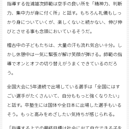
指導する佐浦雄次師範は空手の良い所を「精神力、判断
力、集中力が身に付く所」と話す。もちろん礼儀もしっ
かり身についていくが、楽しくないと続かない、伸び伸
びとさせる事も念頭においているそうだ。
稽古中の子どもたちは、大量の汗も流れ気合い十分。し
かし休憩中は一気に緊張が解け笑顔が弾ける。師範の指
導でオンとオフの切り替えがうまくできているのだろ
う。
全国大会に5年連続で出場している選手は「全国にはす
ごい選手がたくさんいて、自分ももっと強くなりたい」
と話す。卒塾生には国体や全日本に出場した選手もいる
そう。もっと高みをめざしたい気持ちが感じられる。
「指導する上での最終目標は社会に出て自立できる子を