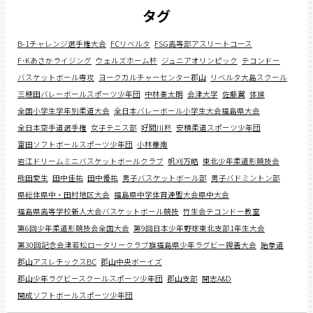
タグ
B-1チャレンジ選手権大会
FCリベルタ
FSG高等部アスリートコース
F･Kあさかライジング
ウェルズホーム杯
ジュニアオリンピック
テコンドー
バスケットボール専攻
ヨークカルチャーセンター郡山
リベルタ大島スクール
三穂田バレーボールスポーツ少年団
中林奏太朗
会津大学
佐藤翼
体操
全国小学生学年別柔道大会
全日本バレーボール小学生大会福島県大会
全日本空手道選手権
女子テニス部
好間川杯
安積柔道スポーツ少年団
富田ソフトボールスポーツ少年団
小林華南
岩江ドリームミニバスケットボールクラブ
帆刈万皓
東北少年柔道形競技会
熊田愛生
田中佳祐
田中優祐
男子バスケットボール部
男子バドミントン部
県総体県中・田村地区大会
福島県中学体育連盟大会県中大会
福島県高等学校新人大会バスケットボール競技
竹生会テコンドー教室
第6回少年柔道形競技会全国大会
第9回日本少年野球東北支部1年生大会
第30回記念会津若松ロータリークラブ旗福島県少年ラグビー親善大会
跆拳道
郡山アスレチックスBC
郡山中央ボーイズ
郡山少年ラグビースクールスポーツ少年団
郡山支部
開志A&D
開成ソフトボールスポーツ少年団