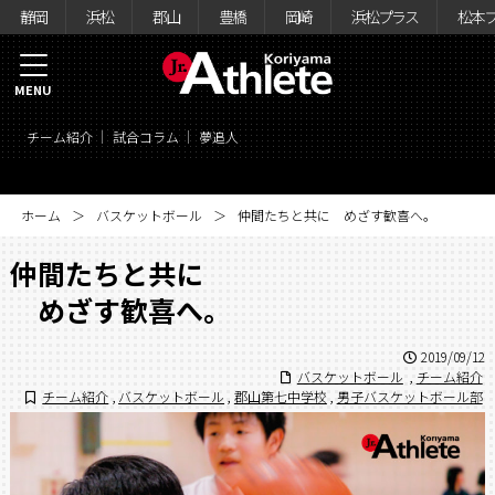
静岡
浜松
郡山
豊橋
岡崎
浜松プラス
松本
MENU
チーム紹介
試合コラム
夢追人
ホーム
バスケットボール
仲間たちと共に めざす歓喜へ。
仲間たちと共に
めざす歓喜へ。
2019/09/12
バスケットボール
,
チーム紹介
チーム紹介
,
バスケットボール
,
郡山第七中学校
,
男子バスケットボール部