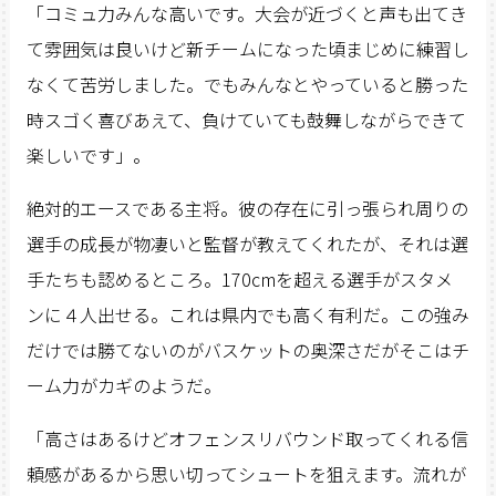
「コミュ力みんな高いです。大会が近づくと声も出てき
て雰囲気は良いけど新チームになった頃まじめに練習し
なくて苦労しました。でもみんなとやっていると勝った
時スゴく喜びあえて、負けていても鼓舞しながらできて
楽しいです」。
絶対的エースである主将。彼の存在に引っ張られ周りの
選手の成長が物凄いと監督が教えてくれたが、それは選
手たちも認めるところ。170cmを超える選手がスタメ
ンに４人出せる。これは県内でも高く有利だ。この強み
だけでは勝てないのがバスケットの奥深さだがそこはチ
ーム力がカギのようだ。
「高さはあるけどオフェンスリバウンド取ってくれる信
頼感があるから思い切ってシュートを狙えます。流れが