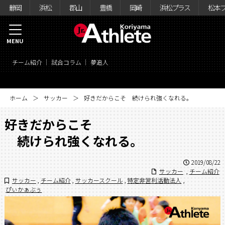
静岡
浜松
郡山
豊橋
岡崎
浜松プラス
松本
MENU
チーム紹介
試合コラム
夢追人
ホーム
サッカー
好きだからこそ 続けられ強くなれる。
好きだからこそ
続けられ強くなれる。
2019/08/22
サッカー
,
チーム紹介
サッカー
,
チーム紹介
,
サッカースクール
,
特定非営利活動法人
,
ぴぃかぁぶぅ