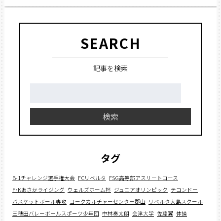
SEARCH
記事を検索
検
索:
検索
タグ
B-1チャレンジ選手権大会
FCリベルタ
FSG高等部アスリートコース
F･Kあさかライジング
ウェルズホーム杯
ジュニアオリンピック
テコンドー
バスケットボール専攻
ヨークカルチャーセンター郡山
リベルタ大島スクール
三穂田バレーボールスポーツ少年団
中林奏太朗
会津大学
佐藤翼
体操