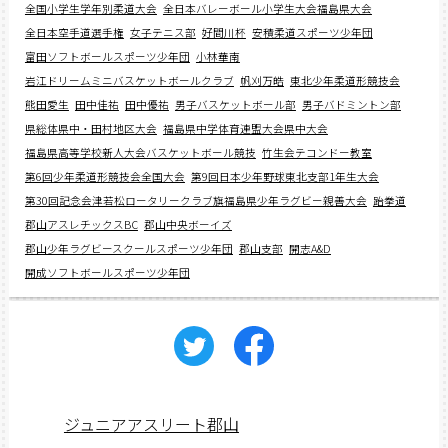
全国小学生学年別柔道大会
全日本バレーボール小学生大会福島県大会
全日本空手道選手権
女子テニス部
好間川杯
安積柔道スポーツ少年団
富田ソフトボールスポーツ少年団
小林華南
岩江ドリームミニバスケットボールクラブ
帆刈万皓
東北少年柔道形競技会
熊田愛生
田中佳祐
田中優祐
男子バスケットボール部
男子バドミントン部
県総体県中・田村地区大会
福島県中学体育連盟大会県中大会
福島県高等学校新人大会バスケットボール競技
竹生会テコンドー教室
第6回少年柔道形競技会全国大会
第9回日本少年野球東北支部1年生大会
第30回記念会津若松ロータリークラブ旗福島県少年ラグビー親善大会
跆拳道
郡山アスレチックスBC
郡山中央ボーイズ
郡山少年ラグビースクールスポーツ少年団
郡山支部
開志A&D
開成ソフトボールスポーツ少年団
ジュニアアスリート郡山