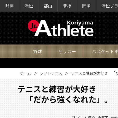
静岡
浜松
郡山
豊橋
岡崎
浜松プ
野球
サッカー
バスケット
ホーム
ソフトテニス
テニスと練習が大好き 「
テニスと練習が大好き
「だから強くなれた」。
チーム紹介
,
小原田中学