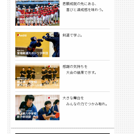
悲願成就の先にある、
喜びと達成感を味わう。
剣道で学ぶ。
感謝の気持ちを
大会の結果で示す。
大きな舞台を
みんなの力でつかみ取れ。