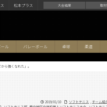
ラス
松本プラス
大会結果
取材
ボール
バレーボール
卓球
柔道
だから強くなれた」。
2019/01/10
ソフトテニス
,
チーム紹
校
,
ソフトテニス部
,
県中地区中学校新人ソフトテニス大会
,
ソフトテニ