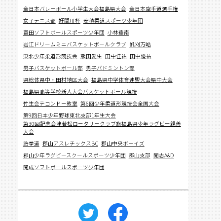
全日本バレーボール小学生大会福島県大会
全日本空手道選手権
女子テニス部
好間川杯
安積柔道スポーツ少年団
富田ソフトボールスポーツ少年団
小林華南
岩江ドリームミニバスケットボールクラブ
帆刈万皓
東北少年柔道形競技会
熊田愛生
田中佳祐
田中優祐
男子バスケットボール部
男子バドミントン部
県総体県中・田村地区大会
福島県中学体育連盟大会県中大会
福島県高等学校新人大会バスケットボール競技
竹生会テコンドー教室
第6回少年柔道形競技会全国大会
第9回日本少年野球東北支部1年生大会
第30回記念会津若松ロータリークラブ旗福島県少年ラグビー親善
大会
跆拳道
郡山アスレチックスBC
郡山中央ボーイズ
郡山少年ラグビースクールスポーツ少年団
郡山支部
開志A&D
開成ソフトボールスポーツ少年団