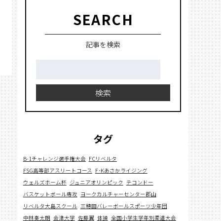
SEARCH
記事を検索
検
索:
検索
タグ
B-1チャレンジ選手権大会
FCリベルタ
FSG高等部アスリートコース
F･Kあさかライジング
ウェルズホーム杯
ジュニアオリンピック
テコンドー
バスケットボール専攻
ヨークカルチャーセンター郡山
リベルタ大島スクール
三穂田バレーボールスポーツ少年団
中林奏太朗
会津大学
佐藤翼
体操
全国小学生学年別柔道大会