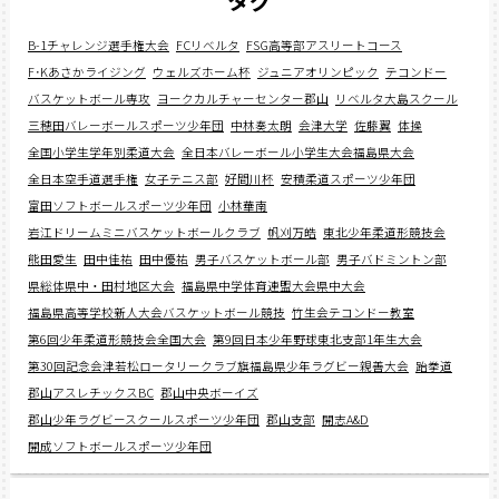
タグ
B-1チャレンジ選手権大会
FCリベルタ
FSG高等部アスリートコース
F･Kあさかライジング
ウェルズホーム杯
ジュニアオリンピック
テコンドー
バスケットボール専攻
ヨークカルチャーセンター郡山
リベルタ大島スクール
三穂田バレーボールスポーツ少年団
中林奏太朗
会津大学
佐藤翼
体操
全国小学生学年別柔道大会
全日本バレーボール小学生大会福島県大会
全日本空手道選手権
女子テニス部
好間川杯
安積柔道スポーツ少年団
富田ソフトボールスポーツ少年団
小林華南
岩江ドリームミニバスケットボールクラブ
帆刈万皓
東北少年柔道形競技会
熊田愛生
田中佳祐
田中優祐
男子バスケットボール部
男子バドミントン部
県総体県中・田村地区大会
福島県中学体育連盟大会県中大会
福島県高等学校新人大会バスケットボール競技
竹生会テコンドー教室
第6回少年柔道形競技会全国大会
第9回日本少年野球東北支部1年生大会
第30回記念会津若松ロータリークラブ旗福島県少年ラグビー親善大会
跆拳道
郡山アスレチックスBC
郡山中央ボーイズ
郡山少年ラグビースクールスポーツ少年団
郡山支部
開志A&D
開成ソフトボールスポーツ少年団