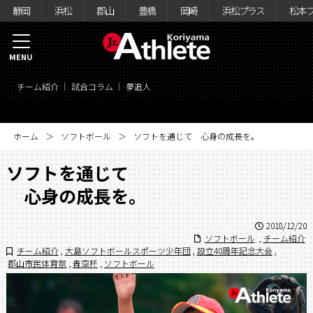
静岡
浜松
郡山
豊橋
岡崎
浜松プラス
松本
MENU
チーム紹介
試合コラム
夢追人
ホーム
ソフトボール
ソフトを通じて 心身の成長を。
ソフトを通じて
心身の成長を。
2018/12/20
ソフトボール
,
チーム紹介
チーム紹介
,
大島ソフトボールスポーツ少年団
,
設立40周年記念大会
,
郡山市民体育祭
,
青空杯
,
ソフトボール