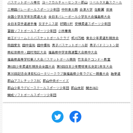
バスケットボール専攻
ヨークカルチャーセンター郡山
リベルタ大島スクール
三穂田バレーボールスポーツ少年団
中林奏太朗
会津大学
佐藤翼
体操
全国小学生学年別柔道大会
全日本バレーボール小学生大会福島県大会
全日本空手道選手権
女子テニス部
好間川杯
安積柔道スポーツ少年団
富田ソフトボールスポーツ少年団
小林華南
岩江ドリームミニバスケットボールクラブ
帆刈万皓
東北少年柔道形競技会
熊田愛生
田中佳祐
田中優祐
男子バスケットボール部
男子バドミントン部
県総体県中・田村地区大会
福島県中学体育連盟大会県中大会
福島県高等学校新人大会バスケットボール競技
竹生会テコンドー教室
第6回少年柔道形競技会全国大会
第9回日本少年野球東北支部1年生大会
第30回記念会津若松ロータリークラブ旗福島県少年ラグビー親善大会
跆拳道
郡山アスレチックスBC
郡山中央ボーイズ
郡山少年ラグビースクールスポーツ少年団
郡山支部
開志A&D
開成ソフトボールスポーツ少年団