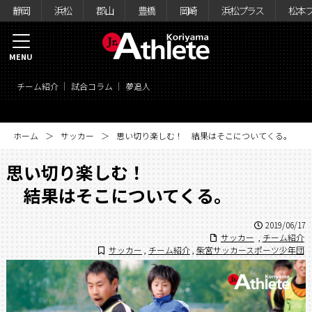
静岡
浜松
郡山
豊橋
岡崎
浜松プラス
松本
MENU
チーム紹介
試合コラム
夢追人
ホーム
サッカー
思い切り楽しむ！ 結果はそこについてくる。
思い切り楽しむ！
結果はそこについてくる。
2019/06/17
サッカー
,
チーム紹介
サッカー
,
チーム紹介
,
柴宮サッカースポーツ少年団