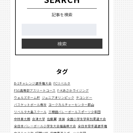
記事を検索
検
索:
検索
タグ
B-1チャレンジ選手権大会
FCリベルタ
FSG高等部アスリートコース
F･Kあさかライジング
ウェルズホーム杯
ジュニアオリンピック
テコンドー
バスケットボール専攻
ヨークカルチャーセンター郡山
リベルタ大島スクール
三穂田バレーボールスポーツ少年団
中林奏太朗
会津大学
佐藤翼
体操
全国小学生学年別柔道大会
全日本バレーボール小学生大会福島県大会
全日本空手道選手権