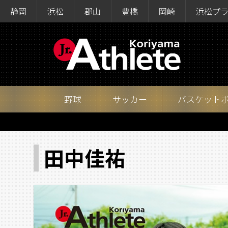
静岡
浜松
郡山
豊橋
岡崎
浜松プ
野球
サッカー
バスケット
田中佳祐