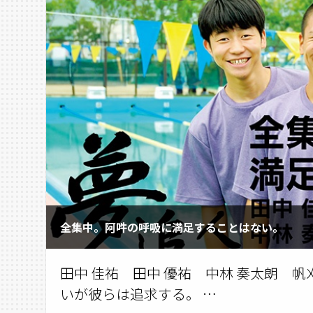
全集中。阿吽の呼吸に満足することはない。
田中 佳祐 田中 優祐 中林 奏太朗 帆刈
いが彼らは追求する。 …