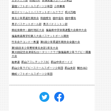
女子テニス部
好間川杯
安積柔道スポーツ少年団
富田ソフトボールスポーツ少年団
小林華南
岩江ドリームミニバスケットボールクラブ
帆刈万皓
東北少年柔道形競技会
熊田愛生
田中佳祐
田中優祐
男子バスケットボール部
男子バドミントン部
県総体県中・田村地区大会
福島県中学体育連盟大会県中大会
福島県高等学校新人大会バスケットボール競技
竹生会テコンドー教室
第6回少年柔道形競技会全国大会
第9回日本少年野球東北支部1年生大会
第30回記念会津若松ロータリークラブ旗福島県少年ラグビー親善
大会
跆拳道
郡山アスレチックスBC
郡山中央ボーイズ
郡山少年ラグビースクールスポーツ少年団
郡山支部
開志A&D
開成ソフトボールスポーツ少年団