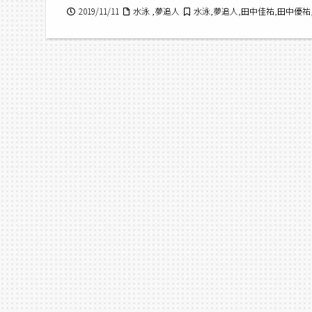
2019/11/11
水泳 ,夢追人
水泳,夢追人,田中佳祐,田中優祐