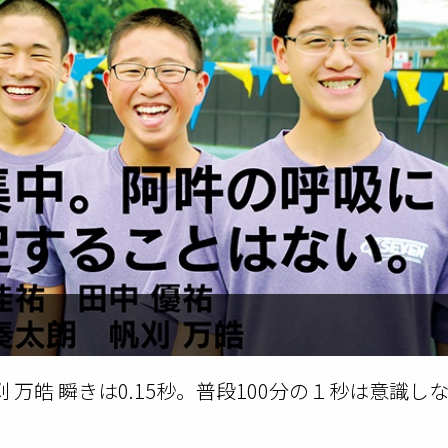
 万皓 瞬きは0.15秒。普段100分の１秒は意識し