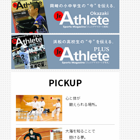
PICKUP
心と体が
鍛えられる場所。
大海を知ることで
抱ける夢。