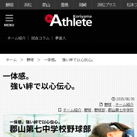
静岡
浜松
郡山
豊橋
岡崎
浜松プラス
松本
MENU
チーム紹介
試合コラム
夢追人
ホーム
野球
一体感。 強い絆で以心伝心。
一体感。
強い絆で以心伝心。
2019/08/30
野球
,
チーム紹介
チーム紹介
,
野球
,
野球部
,
郡山第七中学校