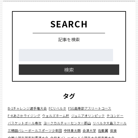
SEARCH
記事を検索
検
索:
検索
タグ
B-1チャレンジ選手権大会
FCリベルタ
FSG高等部アスリートコース
F･Kあさかライジング
ウェルズホーム杯
ジュニアオリンピック
テコンドー
バスケットボール専攻
ヨークカルチャーセンター郡山
リベルタ大島スクール
三穂田バレーボールスポーツ少年団
中林奏太朗
会津大学
佐藤翼
体操
全国小学生学年別柔道大会
全日本バレーボール小学生大会福島県大会