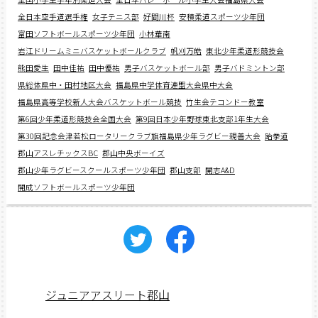
全日本空手道選手権
女子テニス部
好間川杯
安積柔道スポーツ少年団
富田ソフトボールスポーツ少年団
小林華南
岩江ドリームミニバスケットボールクラブ
帆刈万皓
東北少年柔道形競技会
熊田愛生
田中佳祐
田中優祐
男子バスケットボール部
男子バドミントン部
県総体県中・田村地区大会
福島県中学体育連盟大会県中大会
福島県高等学校新人大会バスケットボール競技
竹生会テコンドー教室
第6回少年柔道形競技会全国大会
第9回日本少年野球東北支部1年生大会
第30回記念会津若松ロータリークラブ旗福島県少年ラグビー親善大会
跆拳道
郡山アスレチックスBC
郡山中央ボーイズ
郡山少年ラグビースクールスポーツ少年団
郡山支部
開志A&D
開成ソフトボールスポーツ少年団
ジュニアアスリート郡山