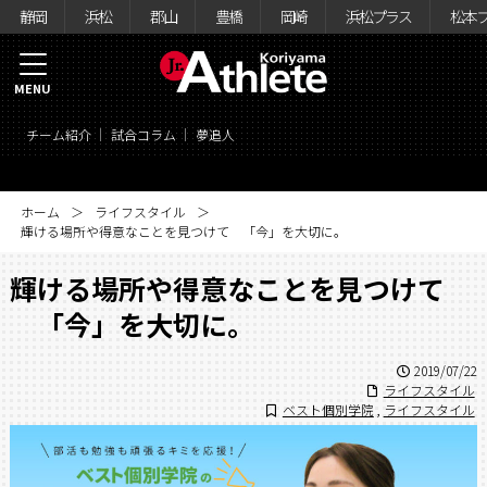
静岡
浜松
郡山
豊橋
岡崎
浜松プラス
松本
MENU
チーム紹介
試合コラム
夢追人
ホーム
ライフスタイル
輝ける場所や得意なことを見つけて 「今」を大切に。
輝ける場所や得意なことを見つけて
「今」を大切に。
2019/07/22
ライフスタイル
ベスト個別学院
,
ライフスタイル