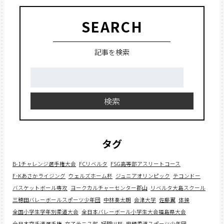
SEARCH
記事を検索
検
索:
検索
タグ
B-1チャレンジ選手権大会
FCリベルタ
FSG高等部アスリートコース
F･Kあさかライジング
ウェルズホーム杯
ジュニアオリンピック
テコンドー
バスケットボール専攻
ヨークカルチャーセンター郡山
リベルタ大島スクール
三穂田バレーボールスポーツ少年団
中林奏太朗
会津大学
佐藤翼
体操
全国小学生学年別柔道大会
全日本バレーボール小学生大会福島県大会
全日本空手道選手権
女子テニス部
好間川杯
安積柔道スポーツ少年団