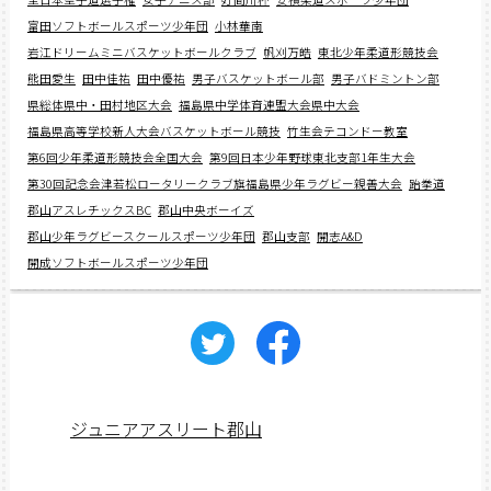
富田ソフトボールスポーツ少年団
小林華南
岩江ドリームミニバスケットボールクラブ
帆刈万皓
東北少年柔道形競技会
熊田愛生
田中佳祐
田中優祐
男子バスケットボール部
男子バドミントン部
県総体県中・田村地区大会
福島県中学体育連盟大会県中大会
福島県高等学校新人大会バスケットボール競技
竹生会テコンドー教室
第6回少年柔道形競技会全国大会
第9回日本少年野球東北支部1年生大会
第30回記念会津若松ロータリークラブ旗福島県少年ラグビー親善大会
跆拳道
郡山アスレチックスBC
郡山中央ボーイズ
郡山少年ラグビースクールスポーツ少年団
郡山支部
開志A&D
開成ソフトボールスポーツ少年団
ジュニアアスリート郡山