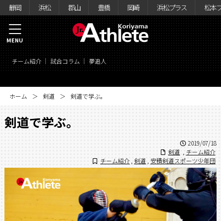
静岡
浜松
郡山
豊橋
岡崎
浜松プラス
松本
MENU
チーム紹介
試合コラム
夢追人
ホーム
剣道
剣道で学ぶ。
剣道で学ぶ。
2019/07/18
剣道
,
チーム紹介
チーム紹介
,
剣道
,
安積剣道スポーツ少年団