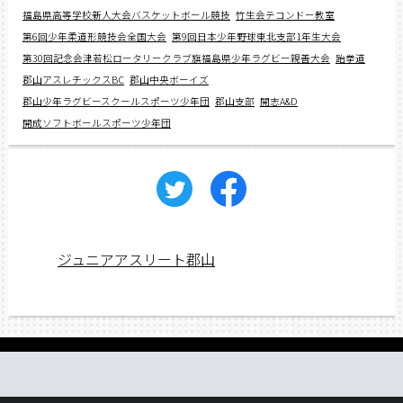
福島県高等学校新人大会バスケットボール競技
竹生会テコンドー教室
第6回少年柔道形競技会全国大会
第9回日本少年野球東北支部1年生大会
第30回記念会津若松ロータリークラブ旗福島県少年ラグビー親善大会
跆拳道
郡山アスレチックスBC
郡山中央ボーイズ
郡山少年ラグビースクールスポーツ少年団
郡山支部
開志A&D
開成ソフトボールスポーツ少年団
ジュニアアスリート郡山