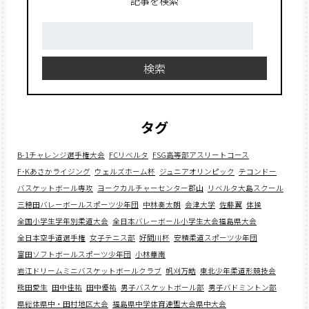
記事を検索
検
索:
検索
タグ
B-1チャレンジ選手権大会
FCリベルタ
FSG高等部アスリートコース
F･Kあさかライジング
ウェルズホーム杯
ジュニアオリンピック
テコンドー
バスケットボール専攻
ヨークカルチャーセンター郡山
リベルタ大島スクール
三穂田バレーボールスポーツ少年団
中林奏太朗
会津大学
佐藤翼
体操
全国小学生学年別柔道大会
全日本バレーボール小学生大会福島県大会
全日本空手道選手権
女子テニス部
好間川杯
安積柔道スポーツ少年団
富田ソフトボールスポーツ少年団
小林華南
岩江ドリームミニバスケットボールクラブ
帆刈万皓
東北少年柔道形競技会
熊田愛生
田中佳祐
田中優祐
男子バスケットボール部
男子バドミントン部
県総体県中・田村地区大会
福島県中学体育連盟大会県中大会