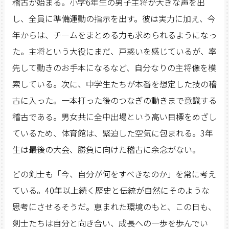
稽古が始まる。小学6年生の男子主将が大きな声を出
し、全員に準備運動の指示を出す。彼は実力に加え、今
年からは、チームをまとめる力も求められるようになっ
た。主将という大役にまだ、戸惑いを感じているが、率
先して動きのお手本になるなど、自分なりの主将像を模
索している。次に、中学生たちが本番を想定した技の稽
古に入った。一本打った後のつなぎの動きまで意識する
稽古である。男女共に全中出場という高い目標をめざし
ているため、体育館は、緊迫した空気に包まれる。3年
生は最後の大会、勝負に向けた稽古に余念がない。
どの剣士も「今、自分が何をすべきなのか」を常に考え
ている。40年以上続く歴史と伝統が自然にそのような
思考にさせるそうだ。恵まれた環境のもと、この日も、
剣士たちは自分と向き合い、成長への一歩を歩んでい