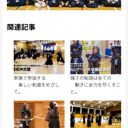
関連記事
家族で参加する
強さの秘訣は全ての
楽しい剣道をめざし
動きに全力を尽くすこ
て。
と。