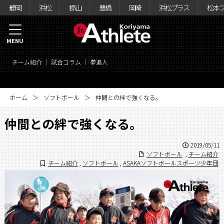
静岡
浜松
郡山
豊橋
岡崎
浜松プラス
松本
MENU
チーム紹介
試合コラム
夢追人
ホーム
ソフトボール
仲間との絆で強くなる。
仲間との絆で強くなる。
2019/05/11
ソフトボール
,
チーム紹介
チーム紹介
,
ソフトボール
,
ASAKAソフトボールスポーツ少年団