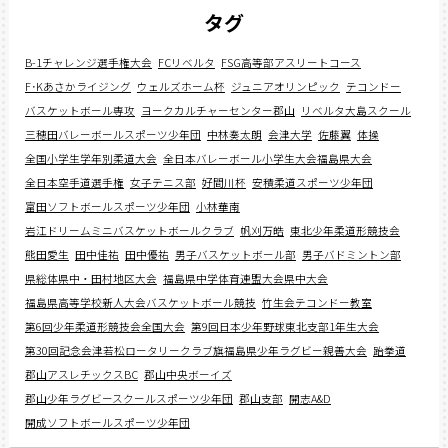
タグ
B-1チャレンジ選手権大会
FCリベルタ
FSG高等部アスリートコース
F･Kあさかライジング
ウェルズホーム杯
ジュニアオリンピック
テコンドー
バスケットボール専攻
ヨークカルチャーセンター郡山
リベルタ大島スクール
三穂田バレーボールスポーツ少年団
中林奏太朗
会津大学
佐藤翼
体操
全国小学生学年別柔道大会
全日本バレーボール小学生大会福島県大会
全日本空手道選手権
女子テニス部
好間川杯
安積柔道スポーツ少年団
富田ソフトボールスポーツ少年団
小林華南
岩江ドリームミニバスケットボールクラブ
帆刈万皓
東北少年柔道形競技会
熊田愛生
田中佳祐
田中優祐
男子バスケットボール部
男子バドミントン部
県総体県中・田村地区大会
福島県中学体育連盟大会県中大会
福島県高等学校新人大会バスケットボール競技
竹生会テコンドー教室
第6回少年柔道形競技会全国大会
第9回日本少年野球東北支部1年生大会
第30回記念会津若松ロータリークラブ旗福島県少年ラグビー親善大会
跆拳道
郡山アスレチックスBC
郡山中央ボーイズ
郡山少年ラグビースクールスポーツ少年団
郡山支部
開志A&D
開成ソフトボールスポーツ少年団