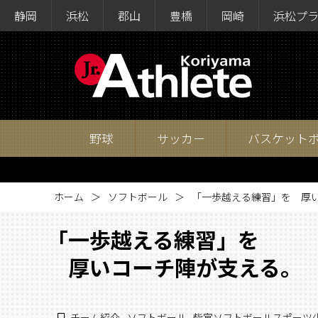
静岡
浜松
郡山
豊橋
岡崎
浜松プ
野球
サッカー
バスケット
ホーム
ソフトボール
「一歩越える練習」を 厚
「一歩越える練習」を
厚いコーチ陣が支える。
チーム紹介
,
ソフトボール
,
柴宮ソフトボールスポーツ