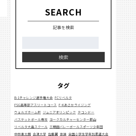
SEARCH
記事を検索
検
索:
検索
タグ
B-1チャレンジ選手権大会
FCリベルタ
FSG高等部アスリートコース
F･Kあさかライジング
ウェルズホーム杯
ジュニアオリンピック
テコンドー
バスケットボール専攻
ヨークカルチャーセンター郡山
リベルタ大島スクール
三穂田バレーボールスポーツ少年団
中林奏太朗
会津大学
佐藤翼
体操
全国小学生学年別柔道大会