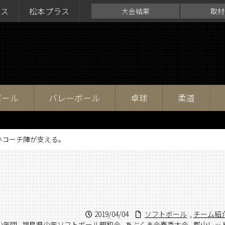
ラス
松本プラス
大会結果
取材
ボール
バレーボール
卓球
柔道
いコーチ陣が支える。
2019/04/04
ソフトボール
,
チーム紹
少年団
,
福島県少年ソフトボール親和会
,
あぶくま会春季大会
,
郡山レッ