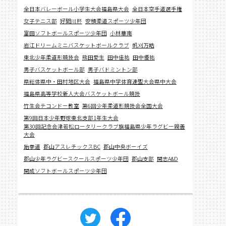
全日本バレーボール小学生大会福島県大会
全日本空手道選手権
女子テニス部
好間川杯
安積柔道スポーツ少年団
富田ソフトボールスポーツ少年団
小林華南
岩江ドリームミニバスケットボールクラブ
帆刈万皓
東北少年柔道形競技会
熊田愛生
田中佳祐
田中優祐
男子バスケットボール部
男子バドミントン部
県総体県中・田村地区大会
福島県中学体育連盟大会県中大会
福島県高等学校新人大会バスケットボール競技
竹生会テコンドー教室
第6回少年柔道形競技会全国大会
第9回日本少年野球東北支部1年生大会
第30回記念会津若松ロータリークラブ旗福島県少年ラグビー親善
大会
跆拳道
郡山アスレチックスBC
郡山中央ボーイズ
郡山少年ラグビースクールスポーツ少年団
郡山支部
開志A&D
開成ソフトボールスポーツ少年団