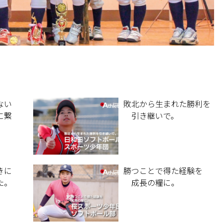
ない
敗北から生まれた勝利を
に繋
引き継いで。
きに
勝つことで得た経験を
た。
成長の糧に。