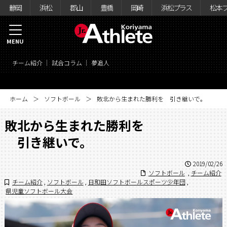
静岡
浜松
郡山
豊橋
岡崎
浜松プラス
松本
MENU
チーム紹介
試合コラム
夢追人
ホーム
ソフトボール
敗北から生まれた勝利を 引き継いで。
敗北から生まれた勝利を
引き継いで。
2019/02/26
ソフトボール
,
チーム紹介
チーム紹介
,
ソフトボール
,
日和田ソフトボールスポーツ少年団
,
県児童ソフトボール大会