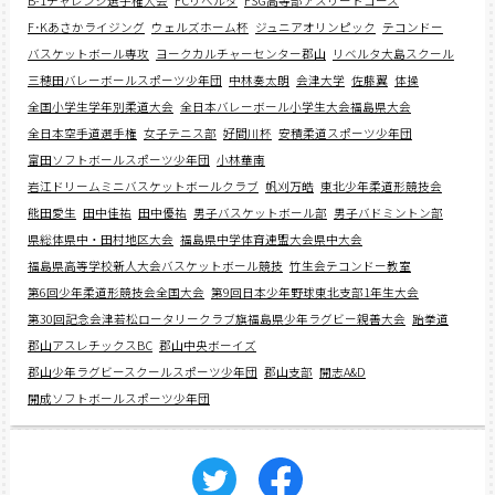
B-1チャレンジ選手権大会
FCリベルタ
FSG高等部アスリートコース
F･Kあさかライジング
ウェルズホーム杯
ジュニアオリンピック
テコンドー
バスケットボール専攻
ヨークカルチャーセンター郡山
リベルタ大島スクール
三穂田バレーボールスポーツ少年団
中林奏太朗
会津大学
佐藤翼
体操
全国小学生学年別柔道大会
全日本バレーボール小学生大会福島県大会
全日本空手道選手権
女子テニス部
好間川杯
安積柔道スポーツ少年団
富田ソフトボールスポーツ少年団
小林華南
岩江ドリームミニバスケットボールクラブ
帆刈万皓
東北少年柔道形競技会
熊田愛生
田中佳祐
田中優祐
男子バスケットボール部
男子バドミントン部
県総体県中・田村地区大会
福島県中学体育連盟大会県中大会
福島県高等学校新人大会バスケットボール競技
竹生会テコンドー教室
第6回少年柔道形競技会全国大会
第9回日本少年野球東北支部1年生大会
第30回記念会津若松ロータリークラブ旗福島県少年ラグビー親善大会
跆拳道
郡山アスレチックスBC
郡山中央ボーイズ
郡山少年ラグビースクールスポーツ少年団
郡山支部
開志A&D
開成ソフトボールスポーツ少年団