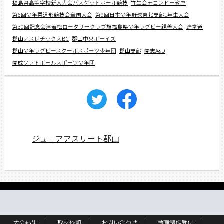
福島県高等学校新人大会バスケットボール競技
竹生会テコンドー教室
第6回少年柔道形競技会全国大会
第9回日本少年野球東北支部1年生大会
第30回記念会津若松ロータリークラブ旗福島県少年ラグビー親善大会
跆拳道
郡山アスレチックスBC
郡山中央ボーイズ
郡山少年ラグビースクールスポーツ少年団
郡山支部
開志A&D
開成ソフトボールスポーツ少年団
ジュニアアスリート郡山
大会結果
取材依頼
お問い合わせ
動画制作受付