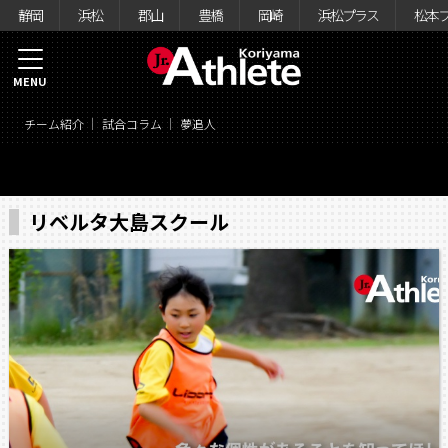
静岡
浜松
郡山
豊橋
岡崎
浜松プラス
松本
MENU
チーム紹介
試合コラム
夢追人
リベルタ大島スクール