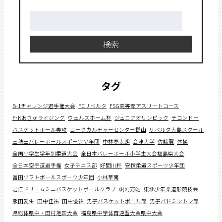
検
索:
検索
タグ
B-1チャレンジ選手権大会
FCリベルタ
FSG高等部アスリートコース
F･Kあさかライジング
ウェルズホーム杯
ジュニアオリンピック
テコンドー
バスケットボール専攻
ヨークカルチャーセンター郡山
リベルタ大島スクール
三穂田バレーボールスポーツ少年団
中林奏太朗
会津大学
佐藤翼
体操
全国小学生学年別柔道大会
全日本バレーボール小学生大会福島県大会
全日本空手道選手権
女子テニス部
好間川杯
安積柔道スポーツ少年団
富田ソフトボールスポーツ少年団
小林華南
岩江ドリームミニバスケットボールクラブ
帆刈万皓
東北少年柔道形競技会
熊田愛生
田中佳祐
田中優祐
男子バスケットボール部
男子バドミントン部
県総体県中・田村地区大会
福島県中学体育連盟大会県中大会