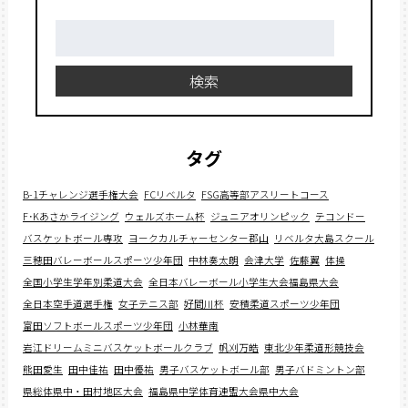
検
索:
検索
タグ
B-1チャレンジ選手権大会
FCリベルタ
FSG高等部アスリートコース
F･Kあさかライジング
ウェルズホーム杯
ジュニアオリンピック
テコンドー
バスケットボール専攻
ヨークカルチャーセンター郡山
リベルタ大島スクール
三穂田バレーボールスポーツ少年団
中林奏太朗
会津大学
佐藤翼
体操
全国小学生学年別柔道大会
全日本バレーボール小学生大会福島県大会
全日本空手道選手権
女子テニス部
好間川杯
安積柔道スポーツ少年団
富田ソフトボールスポーツ少年団
小林華南
岩江ドリームミニバスケットボールクラブ
帆刈万皓
東北少年柔道形競技会
熊田愛生
田中佳祐
田中優祐
男子バスケットボール部
男子バドミントン部
県総体県中・田村地区大会
福島県中学体育連盟大会県中大会