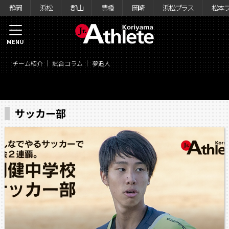
静岡
浜松
郡山
豊橋
岡崎
浜松プラス
松本
MENU
チーム紹介
試合コラム
夢追人
サッカー部