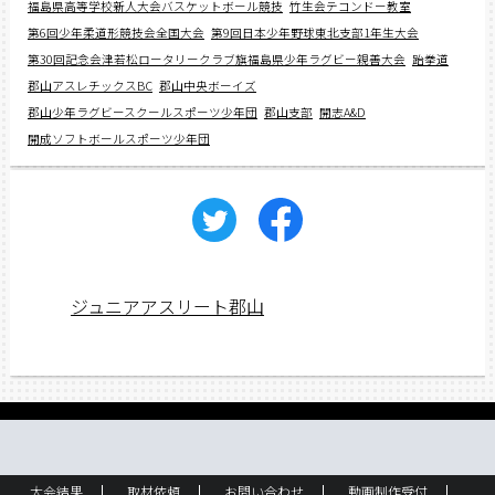
福島県高等学校新人大会バスケットボール競技
竹生会テコンドー教室
第6回少年柔道形競技会全国大会
第9回日本少年野球東北支部1年生大会
第30回記念会津若松ロータリークラブ旗福島県少年ラグビー親善大会
跆拳道
郡山アスレチックスBC
郡山中央ボーイズ
郡山少年ラグビースクールスポーツ少年団
郡山支部
開志A&D
開成ソフトボールスポーツ少年団
ジュニアアスリート郡山
大会結果
取材依頼
お問い合わせ
動画制作受付