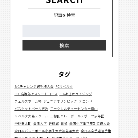
記事を検索
検
索:
検索
タグ
B-1チャレンジ選手権大会
FCリベルタ
FSG高等部アスリートコース
F･Kあさかライジング
ウェルズホーム杯
ジュニアオリンピック
テコンドー
バスケットボール専攻
ヨークカルチャーセンター郡山
リベルタ大島スクール
三穂田バレーボールスポーツ少年団
中林奏太朗
会津大学
佐藤翼
体操
全国小学生学年別柔道大会
全日本バレーボール小学生大会福島県大会
全日本空手道選手権