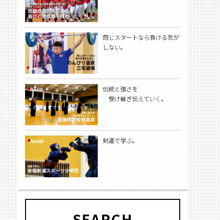
同じスタートなら負ける気が
しない。
伝統と強さを
受け継ぎ伝えていく。
剣道で学ぶ。
SEARCH