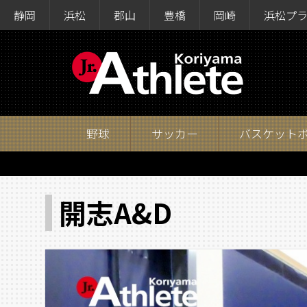
静岡
浜松
郡山
豊橋
岡崎
浜松プ
野球
サッカー
バスケット
開志A&D