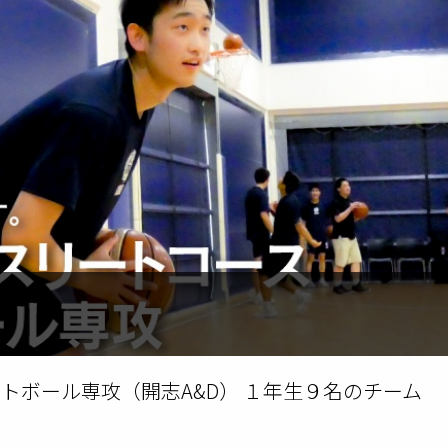
トボール専攻（開志A&D） １年生９名のチーム