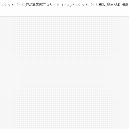
バスケットボール,FSG高等部アスリートコース,バスケットボール専攻,開志A&D,