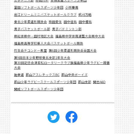
女子テニス部
好間川杯
安積柔道スポーツ少年団
富田ソフトボールスポーツ少年団
小林華南
岩江ドリームミニバスケットボールクラブ
帆刈万皓
東北少年柔道形競技会
熊田愛生
田中佳祐
田中優祐
男子バスケットボール部
男子バドミントン部
県総体県中・田村地区大会
福島県中学体育連盟大会県中大会
福島県高等学校新人大会バスケットボール競技
竹生会テコンドー教室
第6回少年柔道形競技会全国大会
第9回日本少年野球東北支部1年生大会
第30回記念会津若松ロータリークラブ旗福島県少年ラグビー親善
大会
跆拳道
郡山アスレチックスBC
郡山中央ボーイズ
郡山少年ラグビースクールスポーツ少年団
郡山支部
開志A&D
開成ソフトボールスポーツ少年団