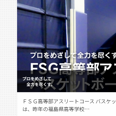
プロをめざして
全力を尽くす。
ＦＳＧ高等部アスリートコース バスケッ
は、昨年の福島県高等学校…