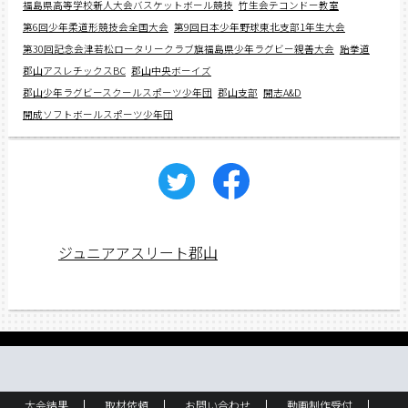
福島県高等学校新人大会バスケットボール競技
竹生会テコンドー教室
第6回少年柔道形競技会全国大会
第9回日本少年野球東北支部1年生大会
第30回記念会津若松ロータリークラブ旗福島県少年ラグビー親善大会
跆拳道
郡山アスレチックスBC
郡山中央ボーイズ
郡山少年ラグビースクールスポーツ少年団
郡山支部
開志A&D
開成ソフトボールスポーツ少年団
ジュニアアスリート郡山
大会結果
取材依頼
お問い合わせ
動画制作受付