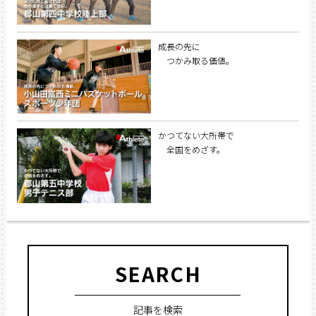
成長の先に
つかみ取る価値。
かつてない大所帯で
全国をめざす。
SEARCH
記事を検索