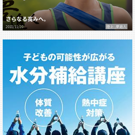
さらなる高みへ。
2018/11/20
陸上 ,夢追人