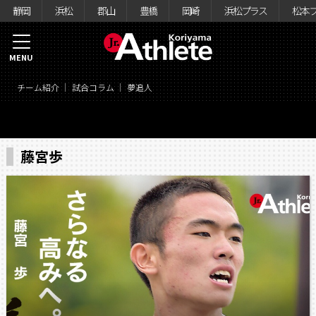
静岡
浜松
郡山
豊橋
岡崎
浜松プラス
松本
MENU
チーム紹介
試合コラム
夢追人
藤宮歩