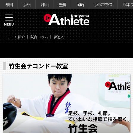
静岡
浜松
郡山
豊橋
岡崎
浜松プラス
松本
MENU
チーム紹介
試合コラム
夢追人
竹生会テコンドー教室