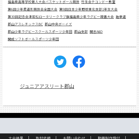
福島県高等学校新人大会バスケットボール競技
竹生会テコンドー教室
第6回少年柔道形競技会全国大会
第9回日本少年野球東北支部1年生大会
第30回記念会津若松ロータリークラブ旗福島県少年ラグビー親善大会
跆拳道
郡山アスレチックスBC
郡山中央ボーイズ
郡山少年ラグビースクールスポーツ少年団
郡山支部
開志A&D
開成ソフトボールスポーツ少年団
ジュニアアスリート郡山
大会結果
取材依頼
お問い合わせ
動画制作受付