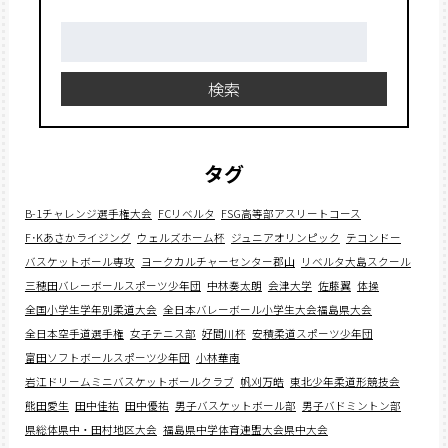
検
索:
検索
タグ
B-1チャレンジ選手権大会
FCリベルタ
FSG高等部アスリートコース
F･Kあさかライジング
ウェルズホーム杯
ジュニアオリンピック
テコンドー
バスケットボール専攻
ヨークカルチャーセンター郡山
リベルタ大島スクール
三穂田バレーボールスポーツ少年団
中林奏太朗
会津大学
佐藤翼
体操
全国小学生学年別柔道大会
全日本バレーボール小学生大会福島県大会
全日本空手道選手権
女子テニス部
好間川杯
安積柔道スポーツ少年団
富田ソフトボールスポーツ少年団
小林華南
岩江ドリームミニバスケットボールクラブ
帆刈万皓
東北少年柔道形競技会
熊田愛生
田中佳祐
田中優祐
男子バスケットボール部
男子バドミントン部
県総体県中・田村地区大会
福島県中学体育連盟大会県中大会