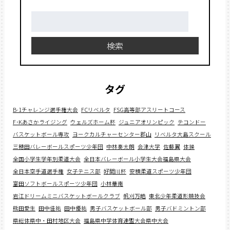
検
索:
検索
タグ
B-1チャレンジ選手権大会
FCリベルタ
FSG高等部アスリートコース
F･Kあさかライジング
ウェルズホーム杯
ジュニアオリンピック
テコンドー
バスケットボール専攻
ヨークカルチャーセンター郡山
リベルタ大島スクール
三穂田バレーボールスポーツ少年団
中林奏太朗
会津大学
佐藤翼
体操
全国小学生学年別柔道大会
全日本バレーボール小学生大会福島県大会
全日本空手道選手権
女子テニス部
好間川杯
安積柔道スポーツ少年団
富田ソフトボールスポーツ少年団
小林華南
岩江ドリームミニバスケットボールクラブ
帆刈万皓
東北少年柔道形競技会
熊田愛生
田中佳祐
田中優祐
男子バスケットボール部
男子バドミントン部
県総体県中・田村地区大会
福島県中学体育連盟大会県中大会