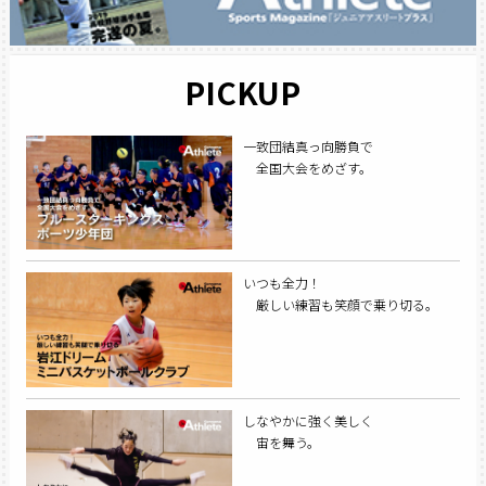
PICKUP
一致団結真っ向勝負で
全国大会をめざす。
いつも全力！
厳しい練習も笑顔で乗り切る。
しなやかに強く美しく
宙を舞う。