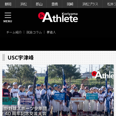
静岡
浜松
郡山
豊橋
岡崎
浜松プラス
松本
MENU
チーム紹介
試合コラム
夢追人
USC宇津峰