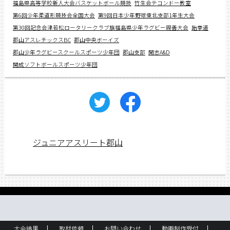
福島県高等学校新人大会バスケットボール競技
竹生会テコンドー教室
第6回少年柔道形競技会全国大会
第9回日本少年野球東北支部1年生大会
第30回記念会津若松ロータリークラブ旗福島県少年ラグビー親善大会
跆拳道
郡山アスレチックスBC
郡山中央ボーイズ
郡山少年ラグビースクールスポーツ少年団
郡山支部
開志A&D
開成ソフトボールスポーツ少年団
ジュニアアスリート郡山
大会結果
取材依頼
お問い合わせ
動画制作受付