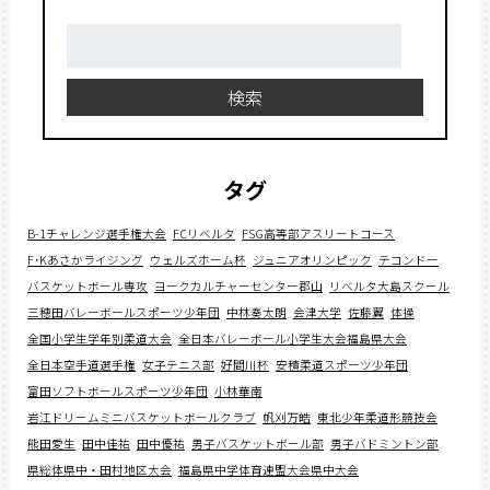
検
索:
検索
タグ
B-1チャレンジ選手権大会
FCリベルタ
FSG高等部アスリートコース
F･Kあさかライジング
ウェルズホーム杯
ジュニアオリンピック
テコンドー
バスケットボール専攻
ヨークカルチャーセンター郡山
リベルタ大島スクール
三穂田バレーボールスポーツ少年団
中林奏太朗
会津大学
佐藤翼
体操
全国小学生学年別柔道大会
全日本バレーボール小学生大会福島県大会
全日本空手道選手権
女子テニス部
好間川杯
安積柔道スポーツ少年団
富田ソフトボールスポーツ少年団
小林華南
岩江ドリームミニバスケットボールクラブ
帆刈万皓
東北少年柔道形競技会
熊田愛生
田中佳祐
田中優祐
男子バスケットボール部
男子バドミントン部
県総体県中・田村地区大会
福島県中学体育連盟大会県中大会