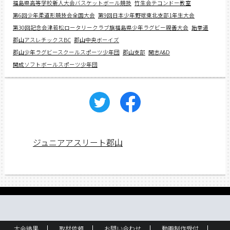
福島県高等学校新人大会バスケットボール競技
竹生会テコンドー教室
第6回少年柔道形競技会全国大会
第9回日本少年野球東北支部1年生大会
第30回記念会津若松ロータリークラブ旗福島県少年ラグビー親善大会
跆拳道
郡山アスレチックスBC
郡山中央ボーイズ
郡山少年ラグビースクールスポーツ少年団
郡山支部
開志A&D
開成ソフトボールスポーツ少年団
ジュニアアスリート郡山
大会結果
取材依頼
お問い合わせ
動画制作受付